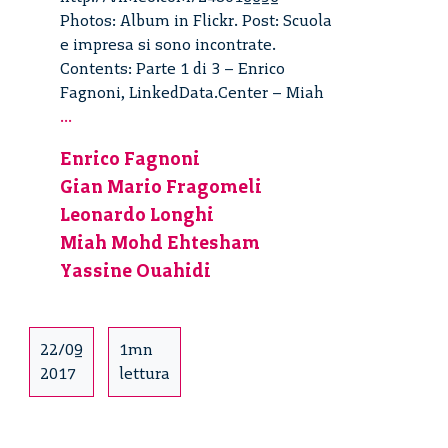
Photos: Album in Flickr. Post: Scuola
e impresa si sono incontrate.
Contents: Parte 1 di 3 – Enrico
Fagnoni, LinkedData.Center – Miah
Scuola
...
e
Enrico Fagnoni
Impresa
Gian Mario Fragomeli
si
incontrano
Leonardo Longhi
–
Miah Mohd Ehtesham
2/3
Yassine Ouahidi
22/09
1mn
2017
lettura