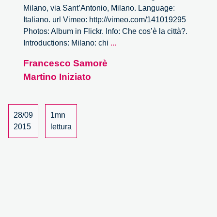
Milano, via Sant’Antonio, Milano. Language:
Italiano. url Vimeo: http://vimeo.com/141019295
Photos: Album in Flickr. Info: Che cos’è la città?.
Che
Introductions: Milano: chi
...
cos’è
Francesco Samorè
la
Martino Iniziato
città?
–
1/5
28/09
1mn
2015
lettura