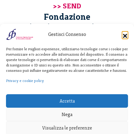
Fondazione
Giannino Bassetti ETS
Gestisci Consenso
Via Michele Barozzi 4
Per fornire le migliori esperienze, utilizziamo tecnologie come i cookie per
20122 Milano - Italia
memorizzare e/o accedere alle informazioni del dispositivo. Il consenso a
T. +39 02 781933
queste tecnologie ci permetterà di elaborare dati come il comportamento
di navigazione o ID unici su questo sito. Non acconsentire o ritirare il
F. + 39 02 76392030
consenso può influire negativamente su alcune caratteristiche e funzioni.
info@fondazionebassetti.org
Privacy e cookie policy
p.i. 12520270153
Accetta
Nega
Visualizza le preferenze
Transparency
|
Privacy e cookie policy