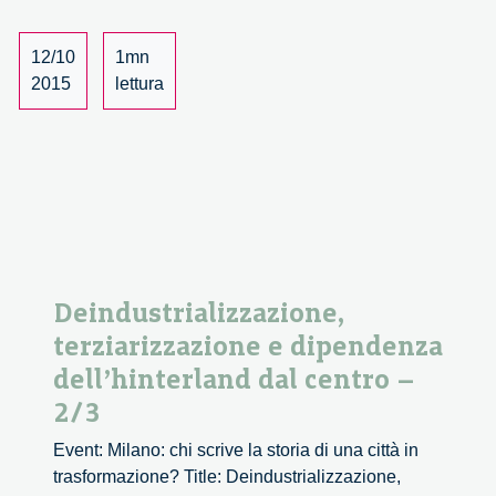
dal
centro
12/10
1mn
–
2015
lettura
3/3
Deindustrializzazione,
terziarizzazione e dipendenza
dell’hinterland dal centro –
2/3
Event: Milano: chi scrive la storia di una città in
trasformazione? Title: Deindustrializzazione,