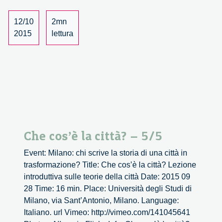
dell’hinterland
dal
12/10
2mn
centro
2015
lettura
–
1/3
Che cos’è la città? – 5/5
Event: Milano: chi scrive la storia di una città in
trasformazione? Title: Che cos’è la città? Lezione
introduttiva sulle teorie della città Date: 2015 09
28 Time: 16 min. Place: Università degli Studi di
Milano, via Sant’Antonio, Milano. Language:
Italiano. url Vimeo: http://vimeo.com/141045641