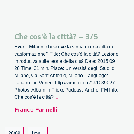
Che cos’è la città? – 3/5
Event: Milano: chi scrive la storia di una città in
trasformazione? Title: Che cos’è la città? Lezione
introduttiva sulle teorie della città Date: 2015 09
28 Time: 31 min. Place: Università degli Studi di
Milano, via Sant’Antonio, Milano. Language:
Italiano. url Vimeo: http://vimeo.com/141039027
Photos: Album in Flickr. Podcast: Anchor FM Info:
Che
Che cos’è la città?.
...
cos’è
Franco Farinelli
la
città?
–
3/5
28/09
1mn