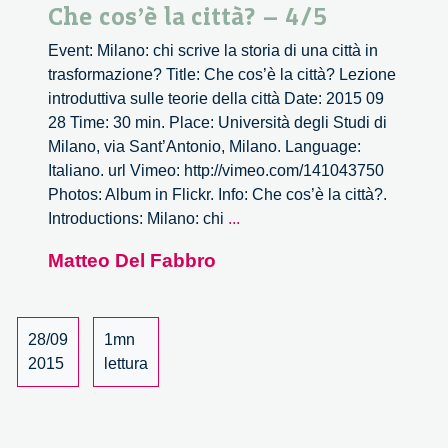
Che cos’è la città? – 4/5
Event: Milano: chi scrive la storia di una città in
trasformazione? Title: Che cos’è la città? Lezione
introduttiva sulle teorie della città Date: 2015 09
28 Time: 30 min. Place: Università degli Studi di
Milano, via Sant’Antonio, Milano. Language:
Italiano. url Vimeo: http://vimeo.com/141043750
Photos: Album in Flickr. Info: Che cos’è la città?.
Che
Introductions: Milano: chi
...
cos’è
Matteo Del Fabbro
la
città?
–
4/5
28/09
1mn
2015
lettura