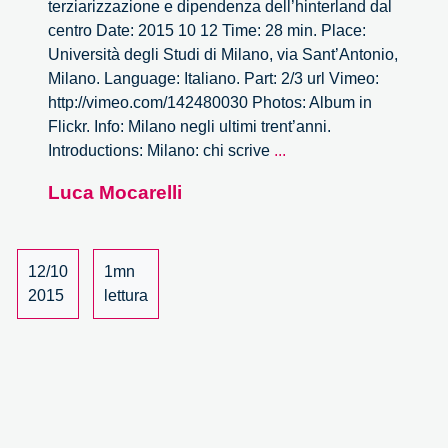
terziarizzazione e dipendenza dell’hinterland dal
centro Date: 2015 10 12 Time: 28 min. Place:
Università degli Studi di Milano, via Sant’Antonio,
Milano. Language: Italiano. Part: 2/3 url Vimeo:
http://vimeo.com/142480030 Photos: Album in
Flickr. Info: Milano negli ultimi trent’anni.
Deindustrializzazione,
Introductions: Milano: chi scrive
...
terziarizzazione
Luca Mocarelli
e
dipendenza
dell’hinterland
dal
12/10
1mn
centro
2015
lettura
–
2/3