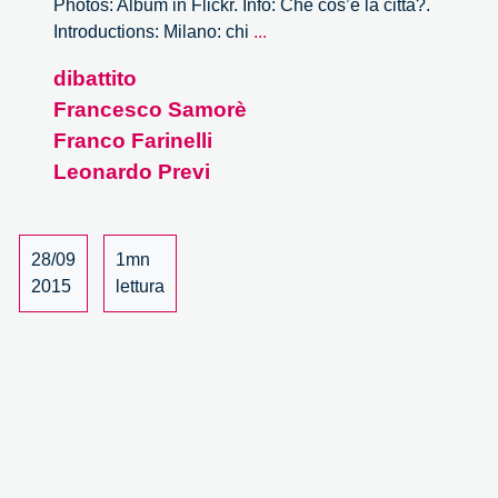
Photos: Album in Flickr. Info: Che cos’è la città?.
Che
Introductions: Milano: chi
...
cos’è
dibattito
la
Francesco Samorè
città?
–
Franco Farinelli
5/5
Leonardo Previ
28/09
1mn
2015
lettura