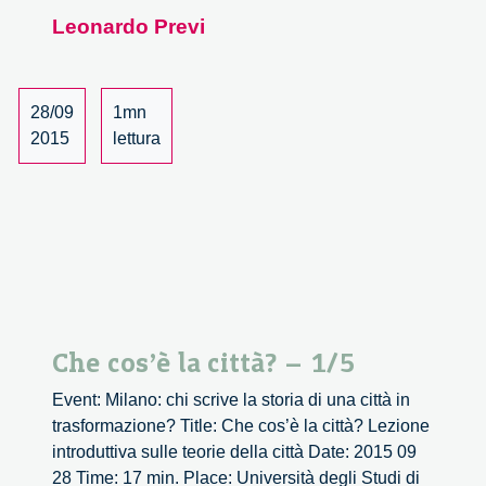
cos’è
Leonardo Previ
la
città?
–
2/5
28/09
1mn
2015
lettura
Che cos’è la città? – 1/5
Event: Milano: chi scrive la storia di una città in
trasformazione? Title: Che cos’è la città? Lezione
introduttiva sulle teorie della città Date: 2015 09
28 Time: 17 min. Place: Università degli Studi di