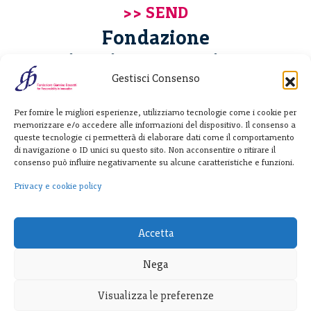
Fondazione
Giannino Bassetti ETS
Gestisci Consenso
Via Michele Barozzi 4
Per fornire le migliori esperienze, utilizziamo tecnologie come i cookie per
20122 Milano - Italia
memorizzare e/o accedere alle informazioni del dispositivo. Il consenso a
T. +39 02 781933
queste tecnologie ci permetterà di elaborare dati come il comportamento
di navigazione o ID unici su questo sito. Non acconsentire o ritirare il
F. + 39 02 76392030
consenso può influire negativamente su alcune caratteristiche e funzioni.
info@fondazionebassetti.org
Privacy e cookie policy
p.i. 12520270153
Accetta
Nega
Visualizza le preferenze
Transparency
|
Privacy e cookie policy