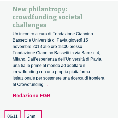
New philantropy:
crowdfunding societal
challenges
Un incontro a cura di Fondazione Giannino
Bassetti e Università di Pavia giovedì 15
novembre 2018 alle ore 18:00 presso
Fondazione Giannino Bassetti in via Barozzi 4,
Milano. Dall’esperienza dell’Università di Pavia,
una tra le prime al mondo ad adottare il
crowdfunding con una propria piattaforma
istituzionale per sostenere una ricerca di frontiera,
New
al Crowdfunding
...
philantropy:
Redazione FGB
crowdfunding
societal
challenges
06/11
2mn