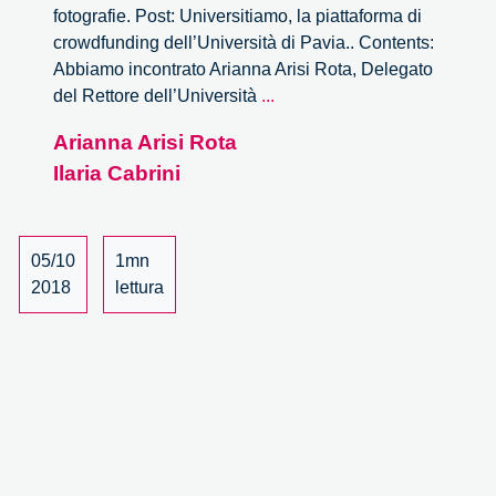
fotografie. Post: Universitiamo, la piattaforma di
crowdfunding dell’Università di Pavia.. Contents:
Abbiamo incontrato Arianna Arisi Rota, Delegato
Universitiamo,
del Rettore dell’Università
...
il
Arianna Arisi Rota
crowdfunding
Ilaria Cabrini
dell’Università
di
Pavia
05/10
1mn
2018
lettura