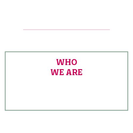
WHO
WE ARE