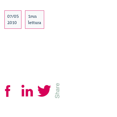
questioni
–
22/27
07/05
1mn
2010
lettura