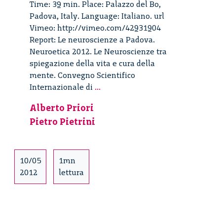
Time: 39 min. Place: Palazzo del Bo,
Padova, Italy. Language: Italiano. url
Vimeo: http://vimeo.com/42931904
Report: Le neuroscienze a Padova.
Neuroetica 2012. Le Neuroscienze tra
spiegazione della vita e cura della
mente. Convegno Scientifico
Le
Internazionale di
...
Neuroscienze
Alberto Priori
tra
Pietro Pietrini
spiegazione
della
vita
e
10/05
1mn
cura
2012
lettura
della
mente
–
12/27