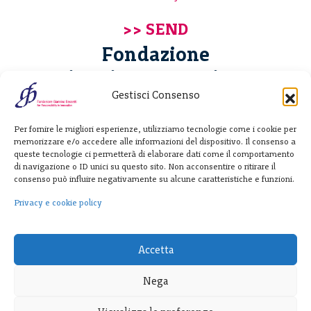
Fondazione
Giannino Bassetti ETS
Gestisci Consenso
Via Michele Barozzi 4
Per fornire le migliori esperienze, utilizziamo tecnologie come i cookie per
20122 Milano - Italia
memorizzare e/o accedere alle informazioni del dispositivo. Il consenso a
T. +39 02 781933
queste tecnologie ci permetterà di elaborare dati come il comportamento
di navigazione o ID unici su questo sito. Non acconsentire o ritirare il
F. + 39 02 76392030
consenso può influire negativamente su alcune caratteristiche e funzioni.
info@fondazionebassetti.org
Privacy e cookie policy
p.i. 12520270153
Accetta
Nega