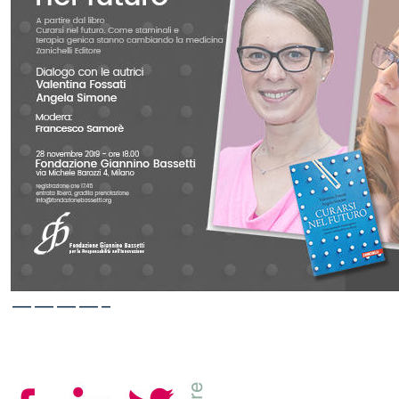
————–