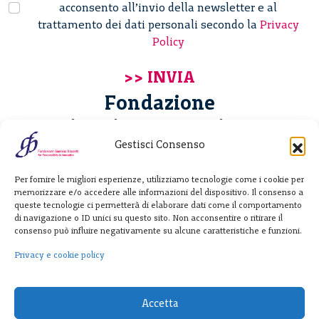
acconsento all’invio della newsletter e al
trattamento dei dati personali secondo la
Privacy
Policy
Fondazione
Giannino Bassetti ETS
Gestisci Consenso
Via Michele Barozzi 4
Per fornire le migliori esperienze, utilizziamo tecnologie come i cookie per
20122 Milano - Italia
memorizzare e/o accedere alle informazioni del dispositivo. Il consenso a
T. +39 02 781933
queste tecnologie ci permetterà di elaborare dati come il comportamento
di navigazione o ID unici su questo sito. Non acconsentire o ritirare il
F. + 39 02 76392030
consenso può influire negativamente su alcune caratteristiche e funzioni.
info@fondazionebassetti.org
Privacy e cookie policy
p.i. 12520270153
Accetta