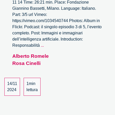
11 14 Time: 26:21 min. Place: Fondazione
Giannino Bassetti, Milano. Language: Italiano.
Part: 3/5 url Vimeo:
https://vimeo.com/1034540744 Photos: Album in
Flickr. Podcast: il singolo episodio 3 di 5, l’evento
completo. Post: Immagini e immaginari
dell’intelligenza artificiale. Introduction:
Responsibility
Responsabilità
...
&
Alberto Romele
AI
Rosa Cinelli
–
3/5
14/11
1min
2024
lettura