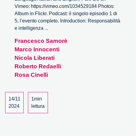
Vimeo: https://vimeo.com/1034529184 Photos:
Album in Flickr. Podcast: il singolo episodio 1 di
5, l’evento completo. Introduction: Responsabilità
Responsibility
e intelligenza
...
&
Francesco Samorè
AI
Marco Innocenti
–
1/5
Nicola Liberati
Roberto Redaelli
Rosa Cinelli
14/11
1min
2024
lettura