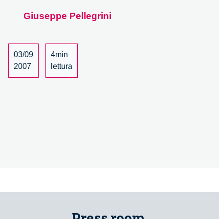
una
Giuseppe Pellegrini
società
democratica
della
conoscenza
03/09
4min
–
2007
lettura
innovazione
e
partecipazione
Press room