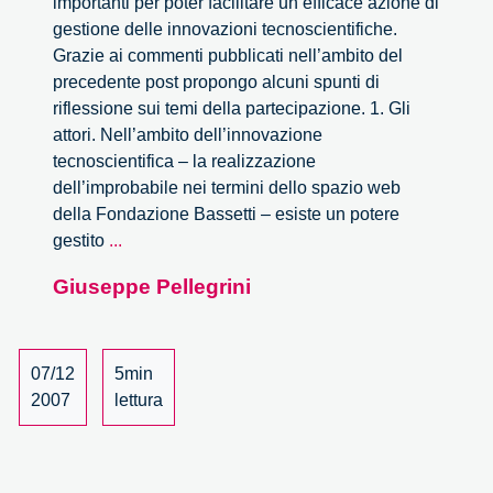
importanti per poter facilitare un’efficace azione di
gestione delle innovazioni tecnoscientifiche.
Grazie ai commenti pubblicati nell’ambito del
precedente post propongo alcuni spunti di
riflessione sui temi della partecipazione. 1. Gli
attori. Nell’ambito dell’innovazione
tecnoscientifica – la realizzazione
dell’improbabile nei termini dello spazio web
della Fondazione Bassetti – esiste un potere
Innovazione
gestito
...
tecno-
Giuseppe Pellegrini
scientifica
e
partecipazione:
sette
07/12
5min
questioni
2007
lettura
decisive