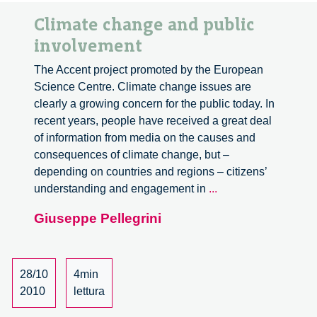
Climate change and public
involvement
The Accent project promoted by the European
Science Centre. Climate change issues are
clearly a growing concern for the public today. In
recent years, people have received a great deal
of information from media on the causes and
consequences of climate change, but –
depending on countries and regions – citizens’
Climate
understanding and engagement in
...
change
Giuseppe Pellegrini
and
public
involvement
28/10
4min
2010
lettura