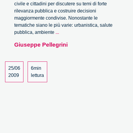
civile e cittadini per discutere su temi di forte
rilevanza pubblica e costruire decisioni
maggiormente condivise. Nonostante le
tematiche siano le più varie: urbanistica, salute
Esercizi
pubblica, ambiente
...
di
Giuseppe Pellegrini
democrazia
partecipativa
25/06
6min
2009
lettura