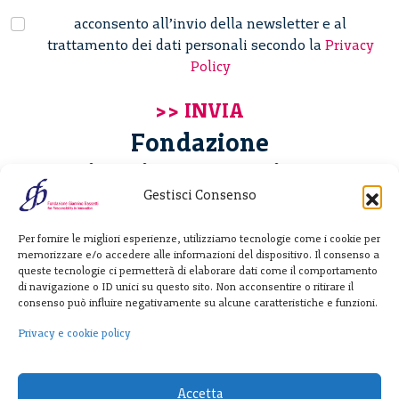
acconsento all’invio della newsletter e al
trattamento dei dati personali secondo la
Privacy
Policy
Fondazione
Giannino Bassetti ETS
Gestisci Consenso
Via Michele Barozzi 4
Per fornire le migliori esperienze, utilizziamo tecnologie come i cookie per
20122 Milano - Italia
memorizzare e/o accedere alle informazioni del dispositivo. Il consenso a
T. +39 02 781933
queste tecnologie ci permetterà di elaborare dati come il comportamento
di navigazione o ID unici su questo sito. Non acconsentire o ritirare il
F. + 39 02 76392030
consenso può influire negativamente su alcune caratteristiche e funzioni.
info@fondazionebassetti.org
Privacy e cookie policy
p.i. 12520270153
Accetta