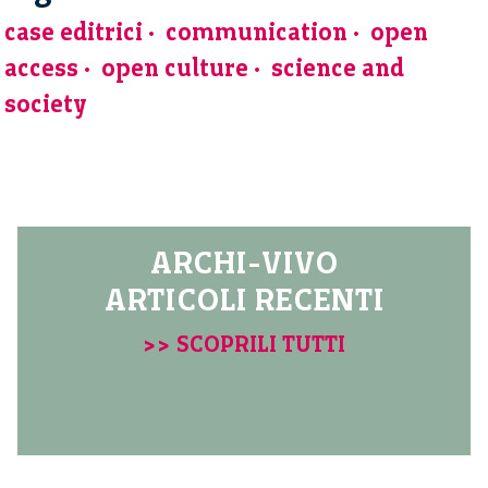
case editrici
communication
open
access
open culture
science and
society
ARCHI-VIVO
ARTICOLI RECENTI
>> SCOPRILI TUTTI