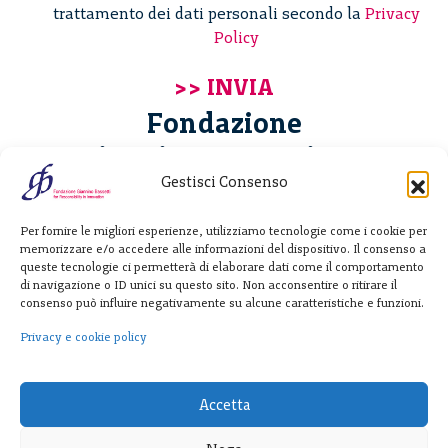
trattamento dei dati personali secondo la
Privacy
Policy
Fondazione
Giannino Bassetti ETS
Gestisci Consenso
Via Michele Barozzi 4
Per fornire le migliori esperienze, utilizziamo tecnologie come i cookie per
20122 Milano - Italia
memorizzare e/o accedere alle informazioni del dispositivo. Il consenso a
T. +39 02 781933
queste tecnologie ci permetterà di elaborare dati come il comportamento
di navigazione o ID unici su questo sito. Non acconsentire o ritirare il
F. + 39 02 76392030
consenso può influire negativamente su alcune caratteristiche e funzioni.
info@fondazionebassetti.org
Privacy e cookie policy
p.i. 12520270153
Accetta