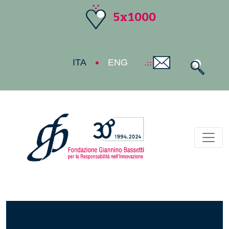
5x1000
ITA
ENG
Toggl