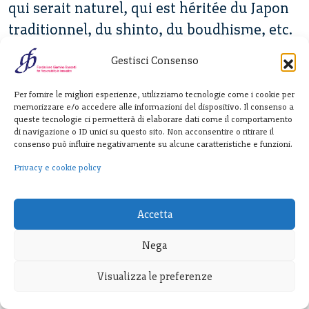
qui serait naturel, qui est héritée du Japon
traditionnel, du shinto, du boudhisme, etc.
C’est difficile de s’arrÃªter au paradoxe.
Gestisci Consenso
Tout mon travail consiste à essayer de
rendre compte, de comprendre la manière
Per fornire le migliori esperienze, utilizziamo tecnologie come i cookie per
memorizzare e/o accedere alle informazioni del dispositivo. Il consenso a
dont différentes idéologies de la nature,
queste tecnologie ci permetterà di elaborare dati come il comportamento
di navigazione o ID unici su questo sito. Non acconsentire o ritirare il
différentes natures peuvent prendre place
consenso può influire negativamente su alcune caratteristiche e funzioni.
en un lieu et comment les Japonais vivent
Privacy e cookie policy
avec Ã§a aujourd’hui. Eux n’éprouvent
aucun paradoxe sur cette question-là et
Accetta
continueront à vous dire qu’ils sont des
amoureux de la nature, alors mÃªme que
Nega
vous, vous promenant au Japon, vous
Visualizza le preferenze
aurez la sentation tout à fait inverse.
Il faut
juste ne pas venir avec sa propre