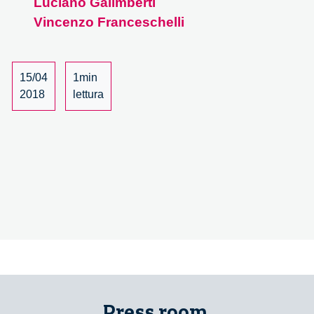
Luciano Galimberti
Forum
Vincenzo Franceschelli
–
7/15
15/04
1min
2018
lettura
Press room