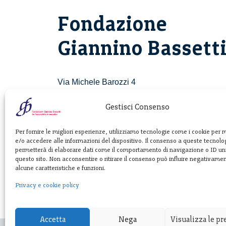
Fondazione
Giannino Bassett
Via Michele Barozzi 4
20122 Milano - Italia
T. +39 02 781933
Gestisci Consenso
F. + 39 02 76392030
Per fornire le migliori esperienze, utilizziamo tecnologie come i cookie per
e/o accedere alle informazioni del dispositivo. Il consenso a queste tecnolog
info@fondazionebassetti.org
permetterà di elaborare dati come il comportamento di navigazione o ID uni
questo sito. Non acconsentire o ritirare il consenso può influire negativame
p.i. 12520270153
alcune caratteristiche e funzioni.
Privacy e cookie policy
Accetta
Nega
Visualizza le p