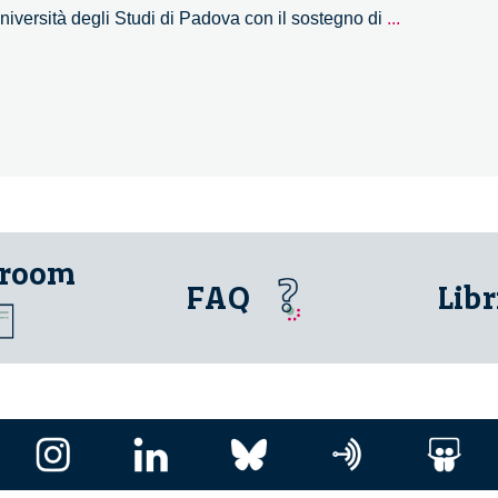
Le
versità degli Studi di Padova con il sostegno di
...
Neuroscien
incontrano
le
altre
discipline
–
20/30
 room
FAQ
Libr