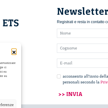
Newslette
i ETS
Registrati e resta in contatto
 memorizzare
ie ci
ci su
acconsento all’invio dell
nte su
personali secondo la
Priv
referenze