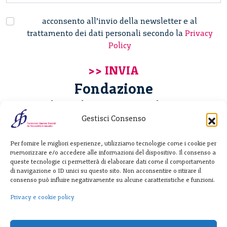
acconsento all’invio della newsletter e al
trattamento dei dati personali secondo la
Privacy
Policy
Fondazione
Giannino Bassetti ETS
Gestisci Consenso
Via Michele Barozzi 4
Per fornire le migliori esperienze, utilizziamo tecnologie come i cookie per
20122 Milano - Italia
memorizzare e/o accedere alle informazioni del dispositivo. Il consenso a
T. +39 02 781933
queste tecnologie ci permetterà di elaborare dati come il comportamento
di navigazione o ID unici su questo sito. Non acconsentire o ritirare il
F. + 39 02 76392030
consenso può influire negativamente su alcune caratteristiche e funzioni.
info@fondazionebassetti.org
Privacy e cookie policy
p.i. 12520270153