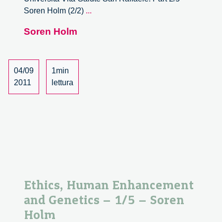
Ethics,
Soren Holm (2/2)
...
Human
Soren Holm
Enhancement
and
Genetics
–
04/09
1min
2/5
2011
lettura
–
Soren
Holm
Ethics, Human Enhancement
and Genetics – 1/5 – Soren
Holm