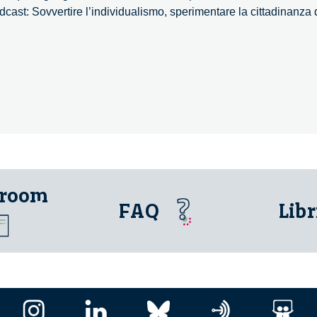
dcast: Sovvertire l’individualismo, sperimentare la cittadinanza 
ertire
dividualismo,
imentare
adinanza
tale
 room
FAQ
Libr