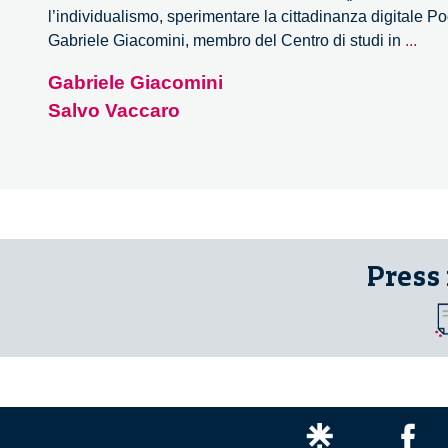
l’individualismo, sperimentare la cittadinanza digitale Po
Sovv
Gabriele Giacomini, membro del Centro di studi in
...
l’in
Gabriele Giacomini
sper
Salvo Vaccaro
la
citt
digi
Press