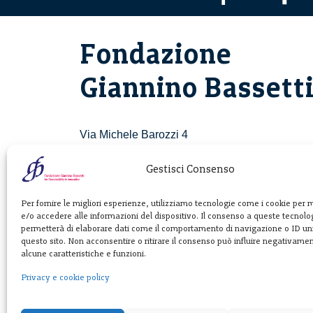
Fondazione
Giannino Bassett
Via Michele Barozzi 4
20122 Milano - Italia
T. +39 02 781933
Gestisci Consenso
F. + 39 02 76392030
Per fornire le migliori esperienze, utilizziamo tecnologie come i cookie per
e/o accedere alle informazioni del dispositivo. Il consenso a queste tecnolog
info@fondazionebassetti.org
permetterà di elaborare dati come il comportamento di navigazione o ID uni
questo sito. Non acconsentire o ritirare il consenso può influire negativame
p.i. 12520270153
alcune caratteristiche e funzioni.
Privacy e cookie policy