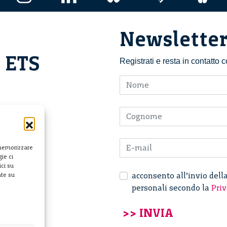
Newslette
i ETS
Registrati e resta in contatto
 memorizzare
ie ci
ci su
acconsento all’invio dell
nte su
personali secondo la
Priv