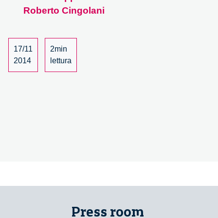
Roberto Cingolani
Chris
Bangle
e
Roberto
17/11
2min
Cingolani
2014
lettura
–
1/4
Press room