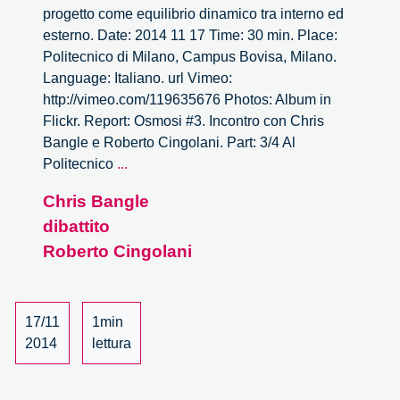
progetto come equilibrio dinamico tra interno ed
esterno. Date: 2014 11 17 Time: 30 min. Place:
Politecnico di Milano, Campus Bovisa, Milano.
Language: Italiano. url Vimeo:
http://vimeo.com/119635676 Photos: Album in
Flickr. Report: Osmosi #3. Incontro con Chris
Bangle e Roberto Cingolani. Part: 3/4 Al
Osmosi
Politecnico
...
#3
Chris Bangle
–
dibattito
Chris
Bangle
Roberto Cingolani
e
Roberto
Cingolani
17/11
1min
–
2014
lettura
3/4