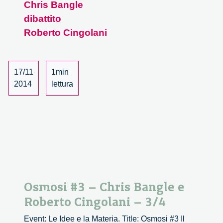
Chris Bangle
–
dibattito
Chris
Bangle
Roberto Cingolani
e
Roberto
Cingolani
17/11
1min
–
2014
lettura
4/4
Osmosi #3 – Chris Bangle e
Roberto Cingolani – 3/4
Event: Le Idee e la Materia. Title: Osmosi #3 Il