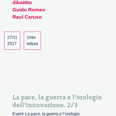
dibattito
la
Guido Romeo
guerra
e
Raul Caruso
l’orologio
dell’innova
3/3
27/11
1min
2017
lettura
La pace, la guerra e l’orologio
dell’innovazione. 2/3
Event: La pace, la guerra e l’orologio