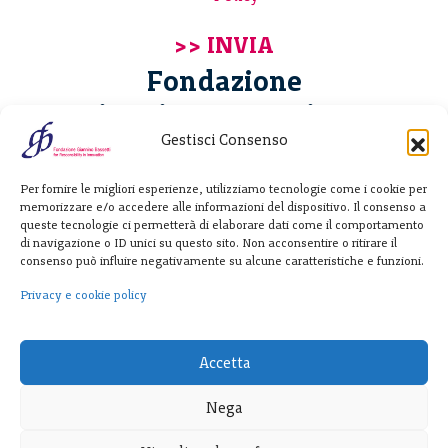
Fondazione
Giannino Bassetti ETS
Gestisci Consenso
Via Michele Barozzi 4
Per fornire le migliori esperienze, utilizziamo tecnologie come i cookie per
20122 Milano - Italia
memorizzare e/o accedere alle informazioni del dispositivo. Il consenso a
T. +39 02 781933
queste tecnologie ci permetterà di elaborare dati come il comportamento
di navigazione o ID unici su questo sito. Non acconsentire o ritirare il
F. + 39 02 76392030
consenso può influire negativamente su alcune caratteristiche e funzioni.
info@fondazionebassetti.org
Privacy e cookie policy
p.i. 12520270153
Accetta
Nega