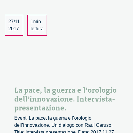
e
l’orologio
dell’innova
27/11
1min
1/3
2017
lettura
La pace, la guerra e l’orologio
dell’innovazione. Intervista-
presentazione.
Event: La pace, la guerra e l’orologio
dell’innovazione. Un dialogo con Raul Caruso.
Title: Intervista presentazione. Date: 2017 11 27