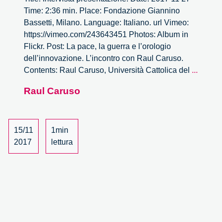
Time: 2:36 min. Place: Fondazione Giannino
Bassetti, Milano. Language: Italiano. url Vimeo:
https://vimeo.com/243643451 Photos: Album in
Flickr. Post: La pace, la guerra e l’orologio
dell’innovazione. L’incontro con Raul Caruso.
La
Contents: Raul Caruso, Università Cattolica del
...
pace,
Raul Caruso
la
guerra
e
l’orolo
15/11
1min
dell’in
2017
lettura
Intervi
presen