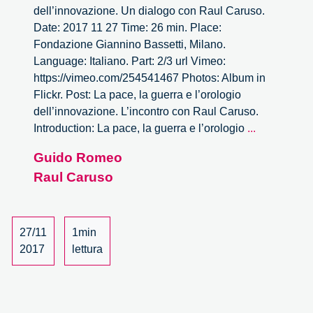
dell’innovazione. Un dialogo con Raul Caruso.
Date: 2017 11 27 Time: 26 min. Place:
Fondazione Giannino Bassetti, Milano.
Language: Italiano. Part: 2/3 url Vimeo:
https://vimeo.com/254541467 Photos: Album in
Flickr. Post: La pace, la guerra e l’orologio
dell’innovazione. L’incontro con Raul Caruso.
La
Introduction: La pace, la guerra e l’orologio
...
pace,
Guido Romeo
la
Raul Caruso
guerra
e
l’orologio
dell’innova
27/11
1min
2/3
2017
lettura