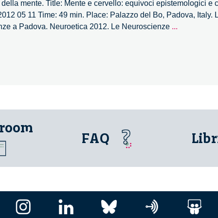
ella mente. Title: Mente e cervello: equivoci epistemologici e cl
 2012 05 11 Time: 49 min. Place: Palazzo del Bo, Padova, Italy. L
Le
enze a Padova. Neuroetica 2012. Le Neuroscienze
...
Neuroscien
tra
spiegazion
della
vita
e
cura
della
 room
mente
FAQ
Libr
–
27/27