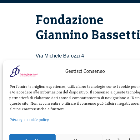
Fondazione
Giannino Bassett
Via Michele Barozzi 4
20122 Milano - Italia
T. +39 02 781933
Gestisci Consenso
F. + 39 02 76392030
Per fornire le migliori esperienze, utilizziamo tecnologie come i cookie per
e/o accedere alle informazioni del dispositivo. Il consenso a queste tecnolog
info@fondazionebassetti.org
permetterà di elaborare dati come il comportamento di navigazione o ID uni
questo sito. Non acconsentire o ritirare il consenso può influire negativame
p.i. 12520270153
alcune caratteristiche e funzioni.
Privacy e cookie policy