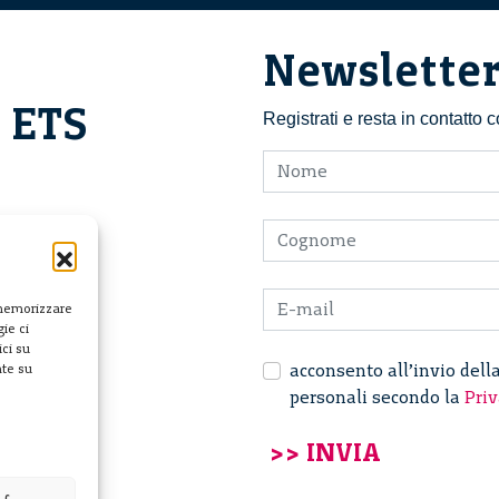
Newslette
i ETS
Registrati e resta in contatto
 memorizzare
ie ci
ci su
acconsento all’invio dell
nte su
personali secondo la
Priv