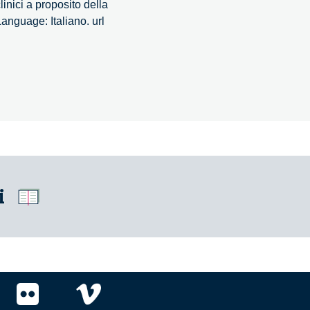
inici a proposito della
anguage: Italiano. url
ze
e
i