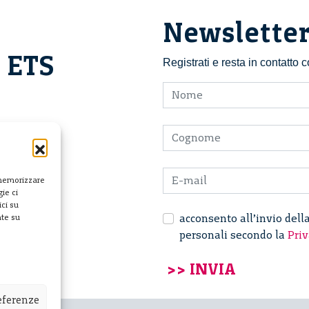
Newslette
i ETS
Registrati e resta in contatto
 memorizzare
ie ci
ci su
acconsento all’invio dell
nte su
personali secondo la
Priv
referenze