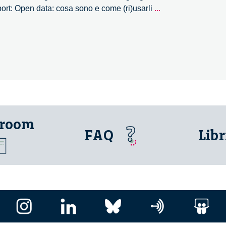
Open
ort: Open data: cosa sono e come (ri)usarli
...
data:
cosa
sono
e
come
(ri)usarli
–
4/7
 room
FAQ
Libr