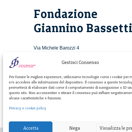
Fondazione
Giannino Bassett
Via Michele Barozzi 4
20122 Milano - Italia
T. +39 02 781933
Gestisci Consenso
F. + 39 02 76392030
Per fornire le migliori esperienze, utilizziamo tecnologie come i cookie per
e/o accedere alle informazioni del dispositivo. Il consenso a queste tecnolog
info@fondazionebassetti.org
permetterà di elaborare dati come il comportamento di navigazione o ID uni
questo sito. Non acconsentire o ritirare il consenso può influire negativame
p.i. 12520270153
alcune caratteristiche e funzioni.
Privacy e cookie policy
Accetta
Nega
Visualizza le p