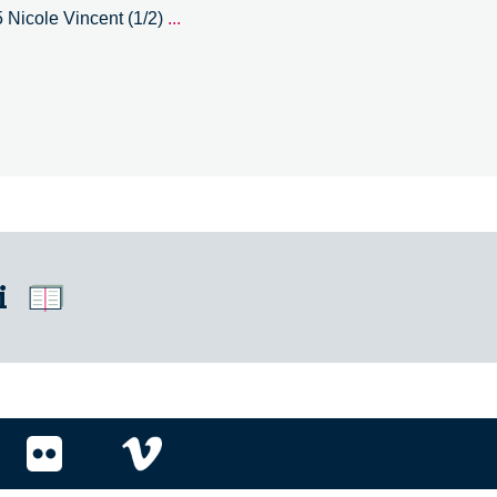
Ethics,
 Nicole Vincent (1/2)
...
Human
Enhancement
and
Genetics
–
4/5
–
Nicole
Vincent
i