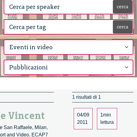
cerca
cerca
1 risultati di 1
e Vincent
04/09
1min
2011
lettura
e San Raffaele, Milan,
port and Video. ECAP7