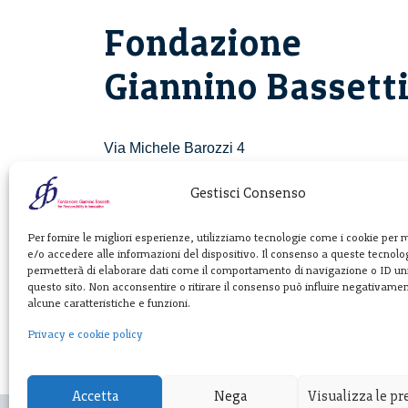
Fondazione
Giannino Bassett
Via Michele Barozzi 4
20122 Milano - Italia
T. +39 02 781933
Gestisci Consenso
F. + 39 02 76392030
Per fornire le migliori esperienze, utilizziamo tecnologie come i cookie per
e/o accedere alle informazioni del dispositivo. Il consenso a queste tecnolog
info@fondazionebassetti.org
permetterà di elaborare dati come il comportamento di navigazione o ID uni
questo sito. Non acconsentire o ritirare il consenso può influire negativame
p.i. 12520270153
alcune caratteristiche e funzioni.
Privacy e cookie policy
Accetta
Nega
Visualizza le p