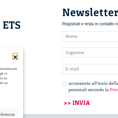
Newslette
i ETS
Registrati e resta in contatto
 memorizzare
ie ci
ci su
acconsento all’invio dell
nte su
personali secondo la
Priv
referenze