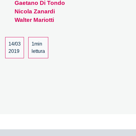
Gaetano Di Tondo
Forum
Nicola Zanardi
2019
–
Walter Mariotti
02/12
14/03
1min
2019
lettura