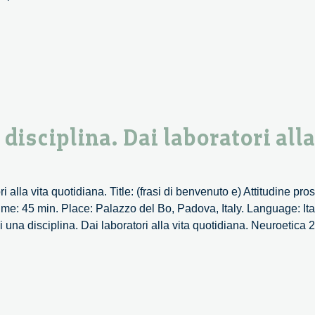
n
rza
l
nsiero.
so
uralink
disciplina. Dai laboratori alla
5
 alla vita quotidiana. Title: (frasi di benvenuto e) Attitudine pro
me: 45 min. Place: Palazzo del Bo, Padova, Italy. Language: Ita
una disciplina. Dai laboratori alla vita quotidiana. Neuroetica 