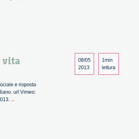
 vita
08/05
1min
2013
lettura
sociale e risposta
liano. url Vimeo:
Neuroetica:
2013.
...
nascita
di
una
disciplina.
Dai