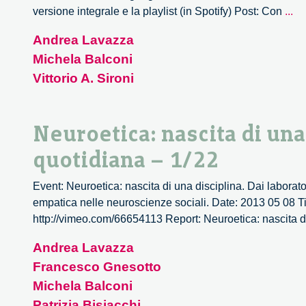
Co
versione integrale e la playlist (in Spotify) Post: Con
...
la
Andrea Lavazza
fo
Michela Balconi
de
pe
Vittorio A. Sironi
Il
ca
Ne
Neuroetica: nascita di una 
–
quotidiana – 1/22
2/
Event: Neuroetica: nascita di una disciplina. Dai laboratori
empatica nelle neuroscienze sociali. Date: 2013 05 08 Ti
http://vimeo.com/66654113 Report: Neuroetica: nascita di 
Andrea Lavazza
Francesco Gnesotto
Michela Balconi
Patrizia Bisiacchi