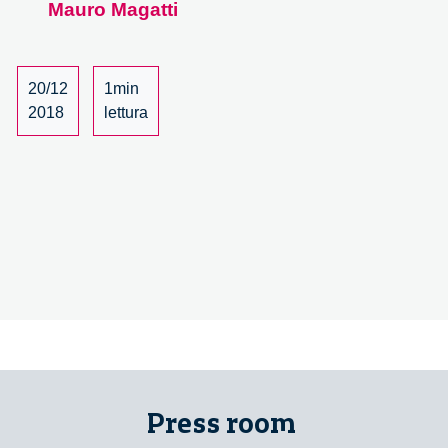
Mauro Magatti
La
presentazione
del
libro
20/12
1min
–
2018
lettura
4/4
Press room