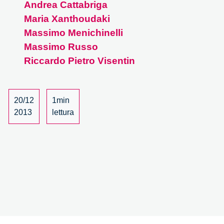
Andrea Cattabriga
incontrano
Maria Xanthoudaki
i
makers
Massimo Menichinelli
–
Massimo Russo
3/8
Riccardo Pietro Visentin
20/12
1min
2013
lettura