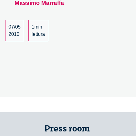
Massimo Marraffa
grandi
questioni
–
26/27
07/05
1min
2010
lettura
Press room