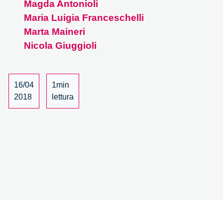
Magda Antonioli
–
12/15
Maria Luigia Franceschelli
Marta Maineri
Nicola Giuggioli
16/04
1min
2018
lettura