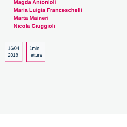
Magda Antonioli
–
12/15
Maria Luigia Franceschelli
Marta Maineri
Nicola Giuggioli
16/04
1min
2018
lettura