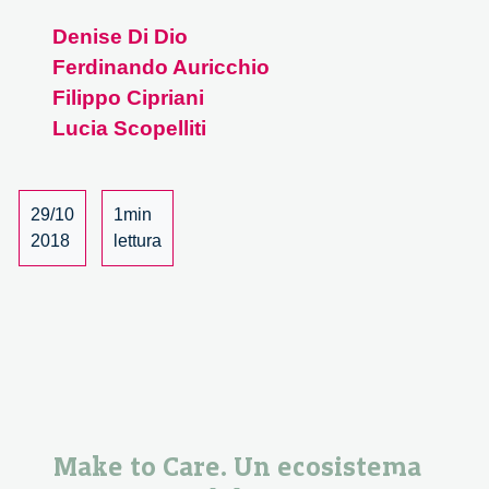
map
Denise Di Dio
project
Ferdinando Auricchio
e-
book
Filippo Cipriani
launch
Lucia Scopelliti
event
–
4/5
29/10
1min
2018
lettura
Make to Care. Un ecosistema