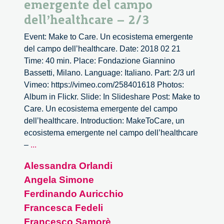
emergente del campo
dell’healthcare – 2/3
Event: Make to Care. Un ecosistema emergente
del campo dell’healthcare. Date: 2018 02 21
Time: 40 min. Place: Fondazione Giannino
Bassetti, Milano. Language: Italiano. Part: 2/3 url
Vimeo: https://vimeo.com/258401618 Photos:
Album in Flickr. Slide: In Slideshare Post: Make to
Care. Un ecosistema emergente del campo
dell’healthcare. Introduction: MakeToCare, un
ecosistema emergente nel campo dell’healthcare
Make
–
...
to
Alessandra Orlandi
Care.
Angela Simone
Un
ecosistema
Ferdinando Auricchio
emergente
Francesca Fedeli
del
Francesco Samorè