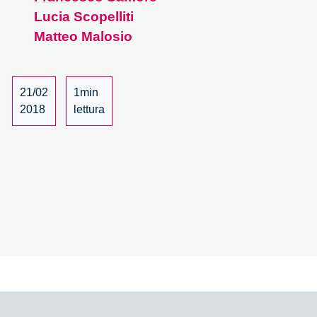
campo
Lucia Scopelliti
dell’healthcare
Matteo Malosio
–
2/3
21/02
1min
2018
lettura