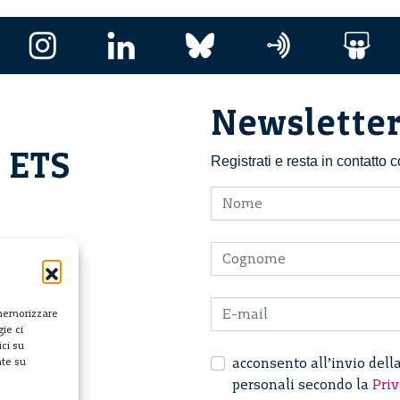
Newslette
i ETS
Registrati e resta in contatto
 memorizzare
ie ci
ci su
acconsento all’invio dell
nte su
personali secondo la
Priv