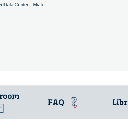
Scuola
nkedData.Center – Miah
...
e
Impresa
si
incontrano
–
2/3
 room
FAQ
Libr