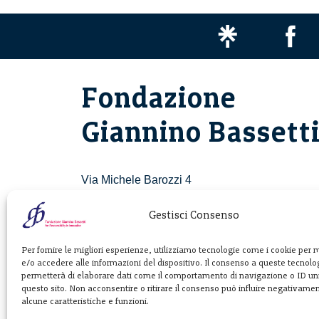
Fondazione
Giannino Bassett
Via Michele Barozzi 4
20122 Milano - Italia
T. +39 02 781933
Gestisci Consenso
F. + 39 02 76392030
Per fornire le migliori esperienze, utilizziamo tecnologie come i cookie per
e/o accedere alle informazioni del dispositivo. Il consenso a queste tecnolog
info@fondazionebassetti.org
permetterà di elaborare dati come il comportamento di navigazione o ID uni
questo sito. Non acconsentire o ritirare il consenso può influire negativame
p.i. 12520270153
alcune caratteristiche e funzioni.