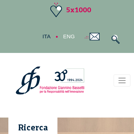
5x1000
ITA
ENG
Toggl
Ricerca