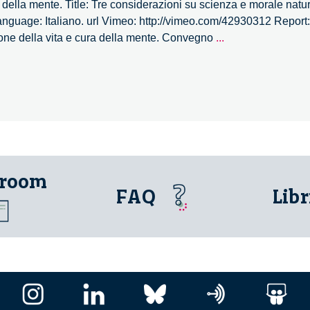
 della mente. Title: Tre considerazioni su scienza e morale natu
Language: Italiano. url Vimeo: http://vimeo.com/42930312 Report
Le
one della vita e cura della mente. Convegno
...
Neuroscienze
tra
spiegazione
della
vita
e
cura
della
 room
mente
FAQ
Libr
–
8/27