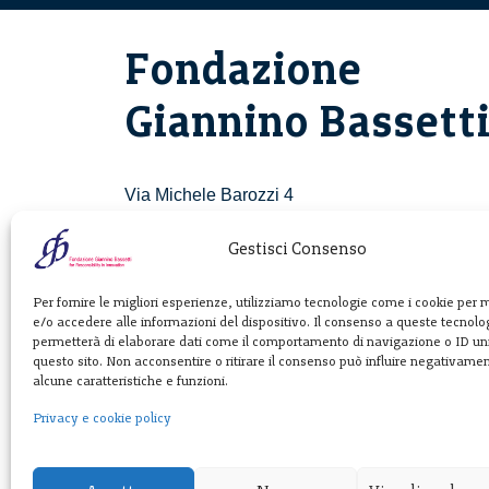
Fondazione
Giannino Bassett
Via Michele Barozzi 4
20122 Milano - Italia
T. +39 02 781933
Gestisci Consenso
F. + 39 02 76392030
Per fornire le migliori esperienze, utilizziamo tecnologie come i cookie per
e/o accedere alle informazioni del dispositivo. Il consenso a queste tecnolog
info@fondazionebassetti.org
permetterà di elaborare dati come il comportamento di navigazione o ID uni
questo sito. Non acconsentire o ritirare il consenso può influire negativame
p.i. 12520270153
alcune caratteristiche e funzioni.
Privacy e cookie policy