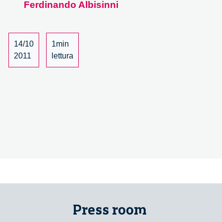
Ferdinando Albisinni
Innovating
the
Law
–
14/10
1min
16/31
2011
lettura
Press room