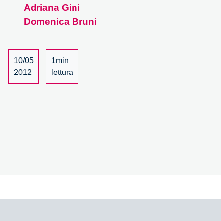
Adriana Gini
tra
Domenica Bruni
spiegazione
della
vita
e
10/05
1min
cura
2012
lettura
della
mente
–
13/27