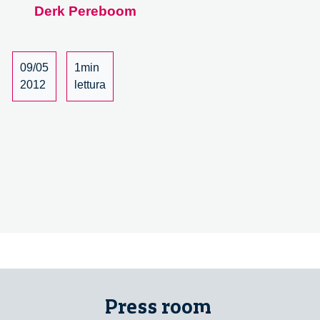
Derk Pereboom
tra
spiegazione
della
vita
09/05
1min
e
2012
lettura
cura
della
mente
–
7/27
Press room