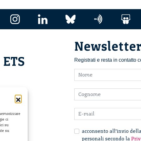
Newslette
i ETS
Registrati e resta in contatto
 memorizzare
ie ci
ci su
acconsento all’invio dell
nte su
personali secondo la
Priv