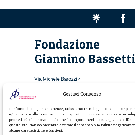
Fondazione
Giannino Bassett
Via Michele Barozzi 4
20122 Milano - Italia
T. +39 02 781933
Gestisci Consenso
F. + 39 02 76392030
Per fornire le migliori esperienze, utilizziamo tecnologie come i cookie per
e/o accedere alle informazioni del dispositivo. Il consenso a queste tecnolog
info@fondazionebassetti.org
permetterà di elaborare dati come il comportamento di navigazione o ID uni
questo sito. Non acconsentire o ritirare il consenso può influire negativame
p.i. 12520270153
alcune caratteristiche e funzioni.