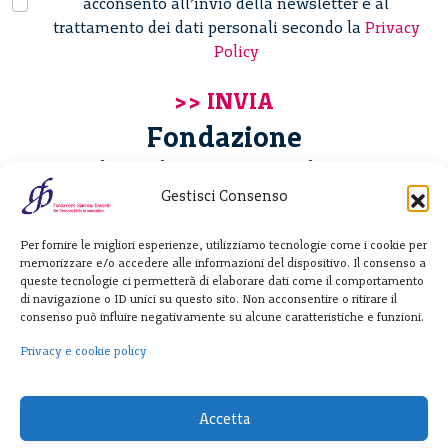
acconsento all’invio della newsletter e al
trattamento dei dati personali secondo la
Privacy
Policy
Fondazione
Giannino Bassetti ETS
Gestisci Consenso
Via Michele Barozzi 4
Per fornire le migliori esperienze, utilizziamo tecnologie come i cookie per
20122 Milano - Italia
memorizzare e/o accedere alle informazioni del dispositivo. Il consenso a
T. +39 02 781933
queste tecnologie ci permetterà di elaborare dati come il comportamento
di navigazione o ID unici su questo sito. Non acconsentire o ritirare il
F. + 39 02 76392030
consenso può influire negativamente su alcune caratteristiche e funzioni.
info@fondazionebassetti.org
Privacy e cookie policy
p.i. 12520270153
Accetta