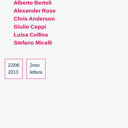
Alberto Bertoli
Beauty
Alexander Rose
–
8/19
Chris Anderson
Giulio Ceppi
Luisa Collina
Stefano Micelli
22/06
2min
2013
lettura