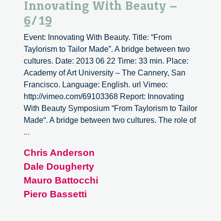
Innovating With Beauty –
6/19
Event: Innovating With Beauty. Title: “From
Taylorism to Tailor Made”. A bridge between two
cultures. Date: 2013 06 22 Time: 33 min. Place:
Academy of Art University – The Cannery, San
Francisco. Language: English. url Vimeo:
http://vimeo.com/69103368 Report: Innovating
With Beauty Symposium “From Taylorism to Tailor
Made“. A bridge between two cultures. The role of
Innovating
...
With
Chris Anderson
Beauty
Dale Dougherty
–
6/19
Mauro Battocchi
Piero Bassetti