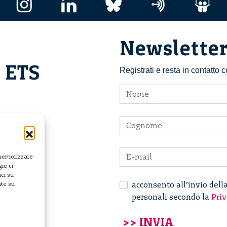
Newslette
i ETS
Registrati e resta in contatto
 memorizzare
ie ci
ci su
acconsento all’invio dell
nte su
personali secondo la
Priv