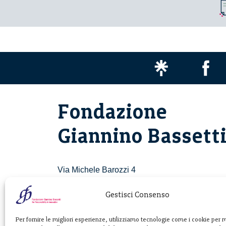
Fondazione
Giannino Bassett
Via Michele Barozzi 4
20122 Milano - Italia
T. +39 02 781933
Gestisci Consenso
F. + 39 02 76392030
Per fornire le migliori esperienze, utilizziamo tecnologie come i cookie per