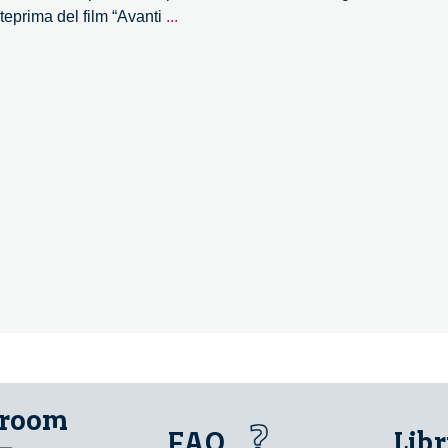
Anteprima
nteprima del film “Avanti
...
del
film
“Avanti
Artigiani”
–
3/3
 room
FAQ
Libr