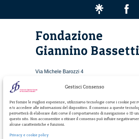
Fondazione
Giannino Bassett
Via Michele Barozzi 4
20122 Milano - Italia
T. +39 02 781933
Gestisci Consenso
F. + 39 02 76392030
Per fornire le migliori esperienze, utilizziamo tecnologie come i cookie per
e/o accedere alle informazioni del dispositivo. Il consenso a queste tecnolog
info@fondazionebassetti.org
permetterà di elaborare dati come il comportamento di navigazione o ID uni
questo sito. Non acconsentire o ritirare il consenso può influire negativame
p.i. 12520270153
alcune caratteristiche e funzioni.
Privacy e cookie policy