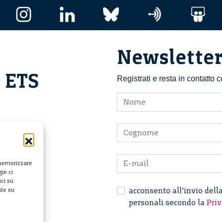
Newslette
i ETS
Registrati e resta in contatto
 memorizzare
ie ci
ci su
acconsento all’invio dell
nte su
personali secondo la
Priv