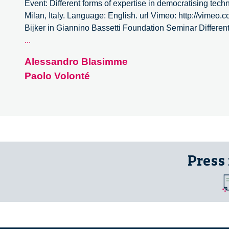
Event: Different forms of expertise in democratising tec
Milan, Italy. Language: English. url Vimeo: http://vime
Bijker in Giannino Bassetti Foundation Seminar Different
Different
...
forms
Alessandro Blasimme
of
Paolo Volonté
expertise
in
democratising
technological
cultures
–
3/4
Press