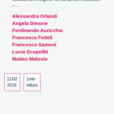
Make
–
...
to
Alessandra Orlandi
Care.
Angela Simone
Un
ecosistema
Ferdinando Auricchio
emergente
Francesca Fedeli
del
Francesco Samorè
campo
Lucia Scopelliti
dell’healthcare
Matteo Malosio
–
2/3
21/02
1min
2018
lettura