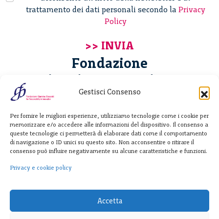
trattamento dei dati personali secondo la
Privacy
Policy
Fondazione
Giannino Bassetti ETS
Gestisci Consenso
Via Michele Barozzi 4
Per fornire le migliori esperienze, utilizziamo tecnologie come i cookie per
20122 Milano - Italia
memorizzare e/o accedere alle informazioni del dispositivo. Il consenso a
T. +39 02 781933
queste tecnologie ci permetterà di elaborare dati come il comportamento
di navigazione o ID unici su questo sito. Non acconsentire o ritirare il
F. + 39 02 76392030
consenso può influire negativamente su alcune caratteristiche e funzioni.
info@fondazionebassetti.org
Privacy e cookie policy
p.i. 12520270153
Accetta