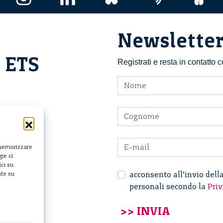
Newslette
i ETS
Registrati e resta in contatto
 memorizzare
ie ci
ci su
acconsento all’invio dell
nte su
personali secondo la
Priv