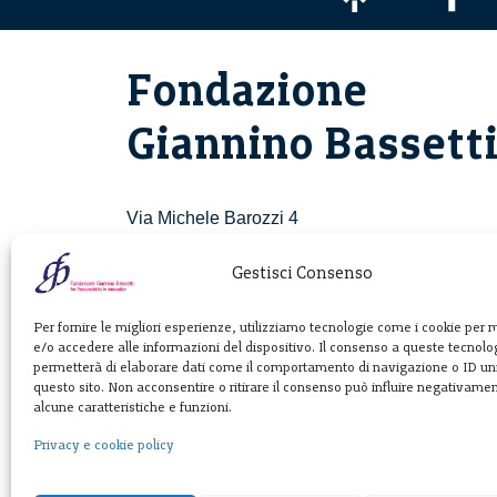
Fondazione
Giannino Bassett
Via Michele Barozzi 4
20122 Milano - Italia
T. +39 02 781933
Gestisci Consenso
F. + 39 02 76392030
Per fornire le migliori esperienze, utilizziamo tecnologie come i cookie per
e/o accedere alle informazioni del dispositivo. Il consenso a queste tecnolog
info@fondazionebassetti.org
permetterà di elaborare dati come il comportamento di navigazione o ID uni
questo sito. Non acconsentire o ritirare il consenso può influire negativame
p.i. 12520270153
alcune caratteristiche e funzioni.
Privacy e cookie policy