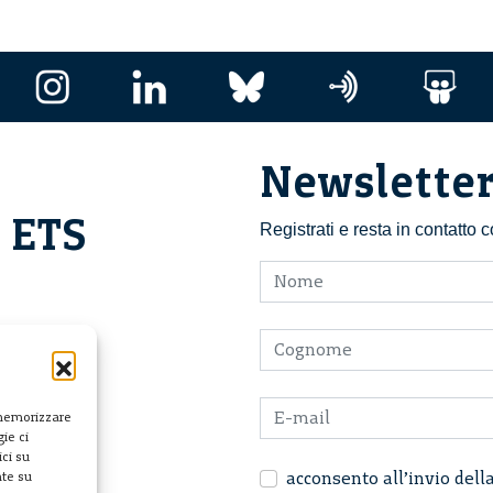
Newslette
i ETS
Registrati e resta in contatto
 memorizzare
ie ci
ci su
acconsento all’invio dell
nte su