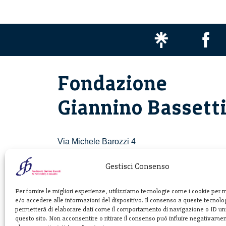
Fondazione
Giannino Bassett
Via Michele Barozzi 4
20122 Milano - Italia
T. +39 02 781933
Gestisci Consenso
F. + 39 02 76392030
Per fornire le migliori esperienze, utilizziamo tecnologie come i cookie per
e/o accedere alle informazioni del dispositivo. Il consenso a queste tecnolog
info@fondazionebassetti.org
permetterà di elaborare dati come il comportamento di navigazione o ID uni
questo sito. Non acconsentire o ritirare il consenso può influire negativame