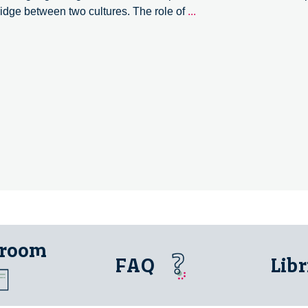
Innovating
idge between two cultures. The role of
...
With
Beauty
–
8/19
 room
FAQ
Libr