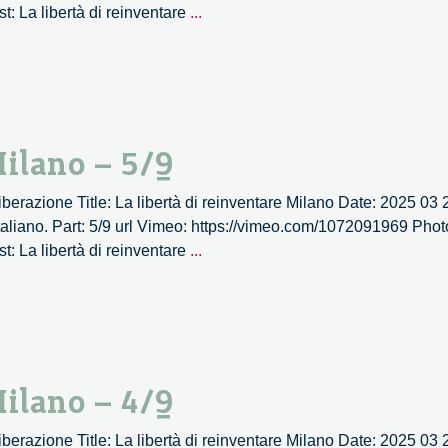
La
st: La libertà di reinventare
...
libertà
di
reinventare
Milano
–
Milano – 5/9
6/9
 Liberazione Title: La libertà di reinventare Milano Date: 2025 03
aliano. Part: 5/9 url Vimeo: https://vimeo.com/1072091969 Photo
La
st: La libertà di reinventare
...
libertà
di
reinventare
Milano
–
Milano – 4/9
5/9
 Liberazione Title: La libertà di reinventare Milano Date: 2025 03