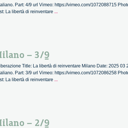
aliano. Part: 4/9 url Vimeo: https://vimeo.com/1072088715 Photo
La
st: La libertà di reinventare
...
libertà
di
reinventare
Milano
–
Milano – 3/9
4/9
 Liberazione Title: La libertà di reinventare Milano Date: 2025 03
aliano. Part: 3/9 url Vimeo: https://vimeo.com/1072086258 Photo
La
st: La libertà di reinventare
...
libertà
di
reinventare
Milano
–
Milano – 2/9
3/9