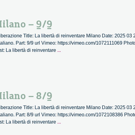
Milano – 9/9
 Liberazione Title: La libertà di reinventare Milano Date: 2025 03
aliano. Part: 9/9 url Vimeo: https://vimeo.com/1072111069 Photo
La
st: La libertà di reinventare
...
libertà
di
reinventare
Milano
–
Milano – 8/9
9/9
 Liberazione Title: La libertà di reinventare Milano Date: 2025 03
aliano. Part: 8/9 url Vimeo: https://vimeo.com/1072108386 Photo
La
st: La libertà di reinventare
...
libertà