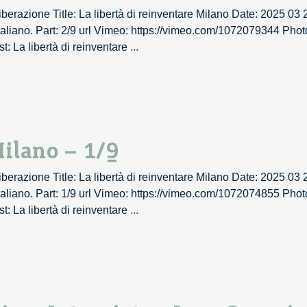
 Liberazione Title: La libertà di reinventare Milano Date: 2025 03
aliano. Part: 2/9 url Vimeo: https://vimeo.com/1072079344 Photo
La
st: La libertà di reinventare
...
libertà
di
reinventare
Milano
–
Milano – 1/9
2/9
 Liberazione Title: La libertà di reinventare Milano Date: 2025 03
aliano. Part: 1/9 url Vimeo: https://vimeo.com/1072074855 Photo
La
st: La libertà di reinventare
...
libertà
di
reinventare
Milano
–