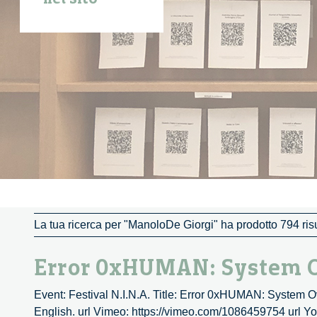
La tua ricerca per "ManoloDe Giorgi" ha prodotto 794 risu
Error 0xHUMAN: System O
Event: Festival N.I.N.A. Title: Error 0xHUMAN: System 
English. url Vimeo: https://vimeo.com/1086459754 url Y