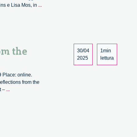
Error
ins e Lisa Mos, in
...
0xHUMAN:
System
Overdrive
#1
om the
30/04
1min
2025
lettura
 Place: online.
flections from the
Exploring
t –
...
RRI
in
Bioprinted
Organoids_
Reflections
from