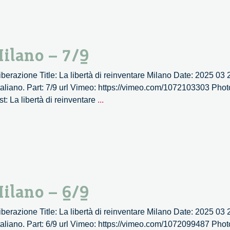
di
reinventare
Milano
–
Milano – 7/9
8/9
 Liberazione Title: La libertà di reinventare Milano Date: 2025 03
aliano. Part: 7/9 url Vimeo: https://vimeo.com/1072103303 Photo
La
st: La libertà di reinventare
...
libertà
di
reinventare
Milano
–
7/9
Milano – 6/9
 Liberazione Title: La libertà di reinventare Milano Date: 2025 03
aliano. Part: 6/9 url Vimeo: https://vimeo.com/1072099487 Photo