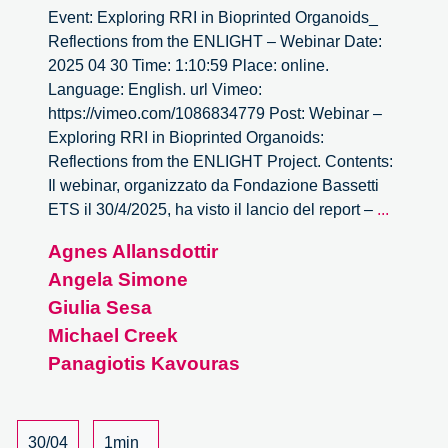
Event: Exploring RRI in Bioprinted Organoids_
Reflections from the ENLIGHT – Webinar Date:
2025 04 30 Time: 1:10:59 Place: online.
Language: English. url Vimeo:
https://vimeo.com/1086834779 Post: Webinar –
Exploring RRI in Bioprinted Organoids:
Reflections from the ENLIGHT Project. Contents:
Il webinar, organizzato da Fondazione Bassetti
Explori
ETS il 30/4/2025, ha visto il lancio del report –
...
RRI
Agnes Allansdottir
in
Angela Simone
Bioprint
Organoi
Giulia Sesa
Reflecti
Michael Creek
from
Panagiotis Kavouras
the
ENLIGH
–
30/04
1min