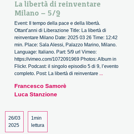
La libertà di reinventare
Milano – 5/9
Event: Il tempo della pace e della libertà.
Ottant’anni di Liberazione Title: La libertà di
reinventare Milano Date: 2025 03 26 Time: 12:42
min. Place: Sala Alessi, Palazzo Marino, Milano.
Language: Italiano. Part: 5/9 url Vimeo:
https://vimeo.com/1072091969 Photos: Album in
Flickr. Podcast: il singolo episodio 5 di 9, l’evento
La
completo. Post: La libertà di reinventare
...
libertà
Francesco Samorè
di
Luca Stanzione
reinventare
Milano
–
5/9
26/03
1min
2025
lettura