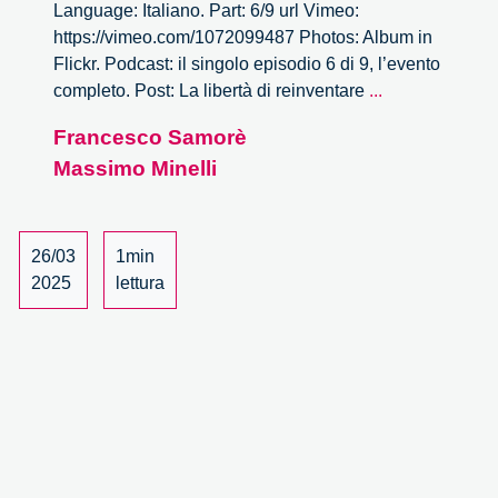
Language: Italiano. Part: 6/9 url Vimeo:
https://vimeo.com/1072099487 Photos: Album in
Flickr. Podcast: il singolo episodio 6 di 9, l’evento
La
completo. Post: La libertà di reinventare
...
libertà
Francesco Samorè
di
Massimo Minelli
reinventare
Milano
–
6/9
26/03
1min
2025
lettura