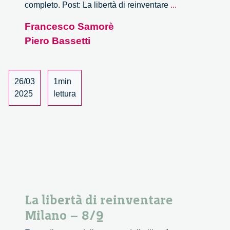
La
completo. Post: La libertà di reinventare
...
libertà
Francesco Samorè
di
Piero Bassetti
reinventare
Milano
–
9/9
26/03
1min
2025
lettura
La libertà di reinventare
Milano – 8/9