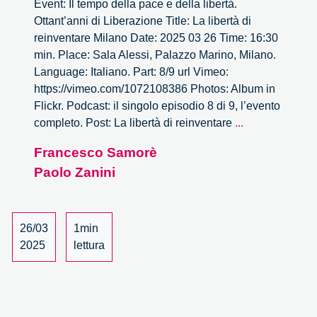
Event: Il tempo della pace e della libertà.
Ottant’anni di Liberazione Title: La libertà di
reinventare Milano Date: 2025 03 26 Time: 16:30
min. Place: Sala Alessi, Palazzo Marino, Milano.
Language: Italiano. Part: 8/9 url Vimeo:
https://vimeo.com/1072108386 Photos: Album in
Flickr. Podcast: il singolo episodio 8 di 9, l’evento
La
completo. Post: La libertà di reinventare
...
libertà
Francesco Samorè
di
Paolo Zanini
reinventare
Milano
–
8/9
26/03
1min
2025
lettura