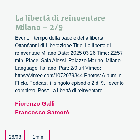
La libertà di reinventare
Milano – 2/9
Event: Il tempo della pace e della libertà.
Ottant’anni di Liberazione Title: La libertà di
reinventare Milano Date: 2025 03 26 Time: 22:57
min. Place: Sala Alessi, Palazzo Marino, Milano.
Language: Italiano. Part: 2/9 url Vimeo:
https://vimeo.com/1072079344 Photos: Album in
Flickr. Podcast: il singolo episodio 2 di 9, l’evento
La
completo. Post: La libertà di reinventare
...
libertà
Fiorenzo Galli
di
Francesco Samorè
reinventare
Milano
–
2/9
26/03
1min