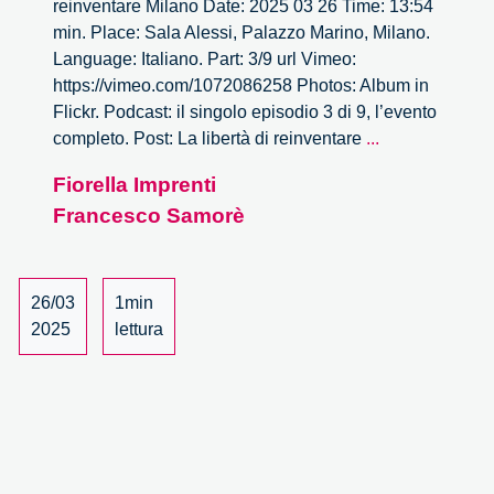
reinventare Milano Date: 2025 03 26 Time: 13:54
min. Place: Sala Alessi, Palazzo Marino, Milano.
Language: Italiano. Part: 3/9 url Vimeo:
https://vimeo.com/1072086258 Photos: Album in
Flickr. Podcast: il singolo episodio 3 di 9, l’evento
La
completo. Post: La libertà di reinventare
...
libertà
Fiorella Imprenti
di
Francesco Samorè
reinventare
Milano
–
3/9
26/03
1min
2025
lettura