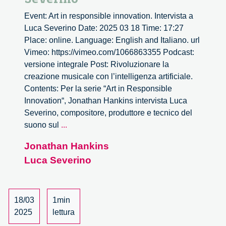
Event: Art in responsible innovation. Intervista a
Luca Severino Date: 2025 03 18 Time: 17:27
Place: online. Language: English and Italiano. url
Vimeo: https://vimeo.com/1066863355 Podcast:
versione integrale Post: Rivoluzionare la
creazione musicale con l’intelligenza artificiale.
Contents: Per la serie “Art in Responsible
Innovation“, Jonathan Hankins intervista Luca
Severino, compositore, produttore e tecnico del
Art
suono sul
...
in
Jonathan Hankins
responsible
Luca Severino
innovation.
Intervista
a
Luca
18/03
1min
Severino
2025
lettura