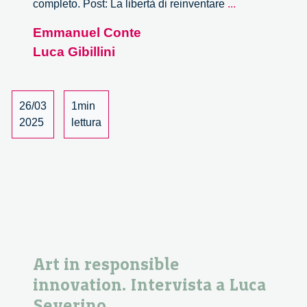
La
completo. Post: La libertà di reinventare
...
libertà
Emmanuel Conte
di
Luca Gibillini
reinventare
Milano
–
1/9
26/03
1min
2025
lettura
Art in responsible
innovation. Intervista a Luca
Severino