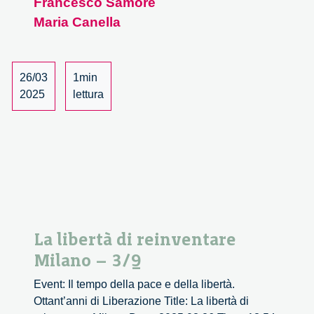
Francesco Samorè
di
Maria Canella
reinventare
Milano
–
4/9
26/03
1min
2025
lettura
La libertà di reinventare
Milano – 3/9
Event: Il tempo della pace e della libertà.
Ottant’anni di Liberazione Title: La libertà di