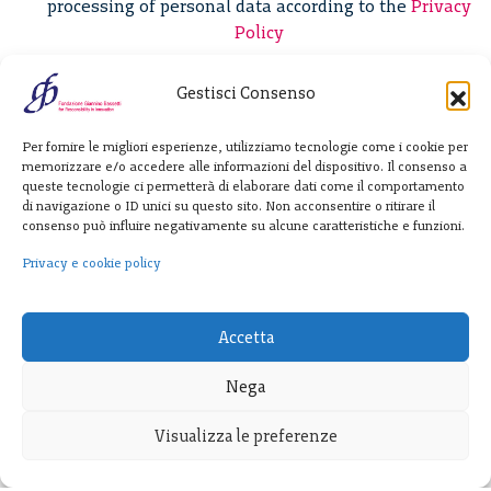
processing of personal data according to the
Privacy
Policy
Gestisci Consenso
Fondazione
Per fornire le migliori esperienze, utilizziamo tecnologie come i cookie per
Giannino Bassetti ETS
memorizzare e/o accedere alle informazioni del dispositivo. Il consenso a
queste tecnologie ci permetterà di elaborare dati come il comportamento
di navigazione o ID unici su questo sito. Non acconsentire o ritirare il
consenso può influire negativamente su alcune caratteristiche e funzioni.
Via Michele Barozzi 4
20122 Milano - Italia
Privacy e cookie policy
T. +39 02 781933
F. + 39 02 76392030
Accetta
info@fondazionebassetti.org
Nega
p.i. 12520270153
Visualizza le preferenze