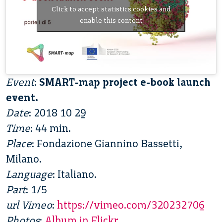
Click to accept statistics cookies and
enable this content
Event
:
SMART-map project e-book launch
event.
Date
: 2018 10 29
Time
: 44 min.
Place
: Fondazione Giannino Bassetti,
Milano.
Language
: Italiano.
Part
: 1/5
url Vimeo
:
https://vimeo.com/320232706
Photos
:
Album in Flickr
.