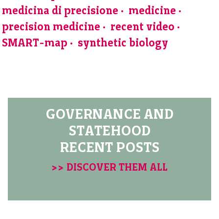
medicina di precisione
medicine
precision medicine
recent video
SMART-map
synthetic biology
GOVERNANCE AND
STATEHOOD
RECENT POSTS
>> DISCOVER THEM ALL