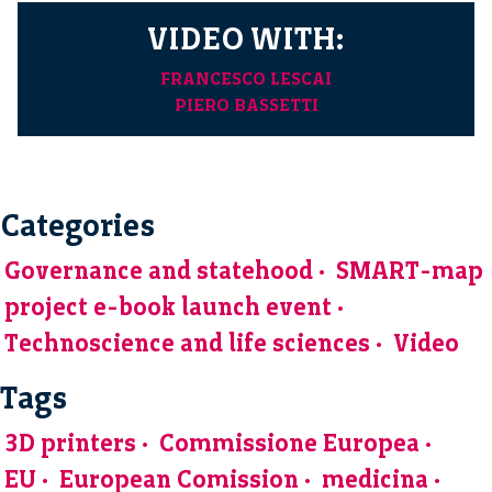
VIDEO WITH:
FRANCESCO LESCAI
PIERO BASSETTI
Categories
Governance and statehood
SMART-map
project e-book launch event
Technoscience and life sciences
Video
Tags
3D printers
Commissione Europea
EU
European Comission
medicina