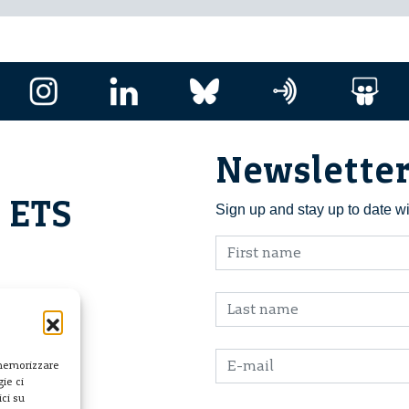
Newslette
i ETS
Sign up and stay up to date w
 memorizzare
ie ci
ci su