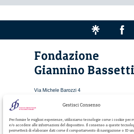
Fondazione
Giannino Bassett
Via Michele Barozzi 4
20122 Milano - Italia
T. +39 02 781933
Gestisci Consenso
F. + 39 02 76392030
Per fornire le migliori esperienze, utilizziamo tecnologie come i cookie per
e/o accedere alle informazioni del dispositivo. Il consenso a queste tecnolog
info@fondazionebassetti.org
permetterà di elaborare dati come il comportamento di navigazione o ID uni