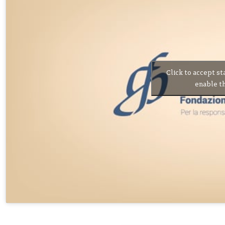
Click to accept st
enable th