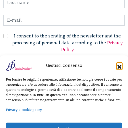
I consent to the sending of the newsletter and the
processing of personal data according to the
Privacy
Policy
Gestisci Consenso
Fondazione
Per fornire le migliori esperienze, utilizziamo tecnologie come i cookie per
Giannino Bassetti ETS
memorizzare e/o accedere alle informazioni del dispositivo. Il consenso a
queste tecnologie ci permetterà di elaborare dati come il comportamento
di navigazione o ID unici su questo sito. Non acconsentire o ritirare il
consenso può influire negativamente su alcune caratteristiche e funzioni.
Via Michele Barozzi 4
20122 Milano - Italia
Privacy e cookie policy
T. +39 02 781933
F. + 39 02 76392030