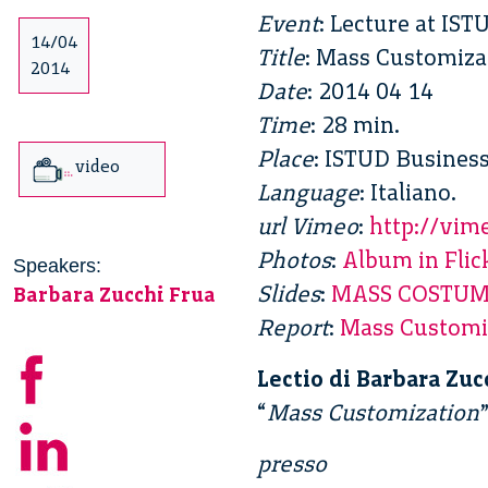
Event
: Lecture at IS
14/04
Title
: Mass Customiza
2014
Date
: 2014 04 14
Time
: 28 min.
Place
: ISTUD Business
video
Language
: Italiano.
url Vimeo
:
http://vi
Photos
:
Album in Flic
Speakers:
Slides
:
MASS COSTUMI
Barbara Zucchi Frua
Report
:
Mass Customi
Lectio di Barbara Zuc
“
Mass Customization
presso