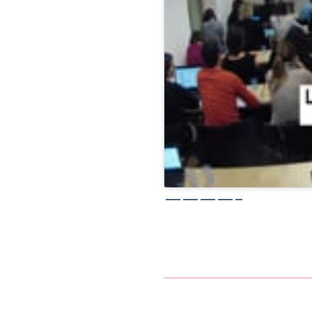
————–