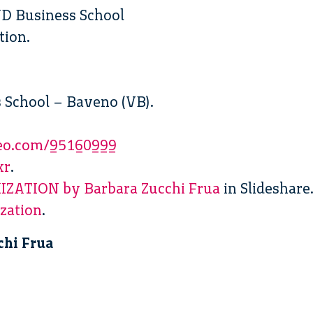
TUD Business School
tion.
 School – Baveno (VB).
meo.com/95160999
kr
.
ZATION by Barbara Zucchi Frua
in Slideshare
zation
.
chi Frua
”