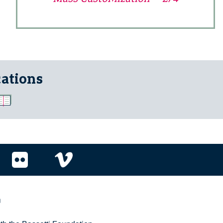
cations
r