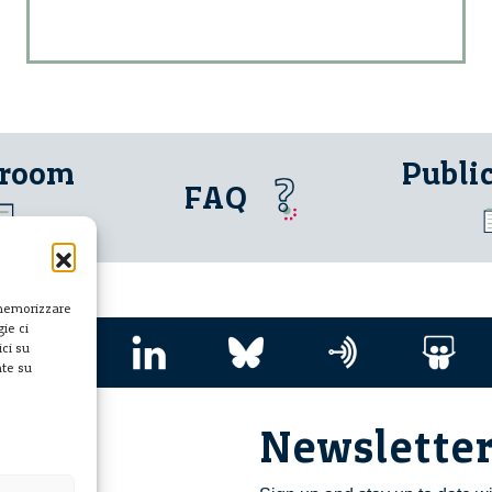
 room
Publi
FAQ
 memorizzare
ie ci
ci su
nte su
Newslette