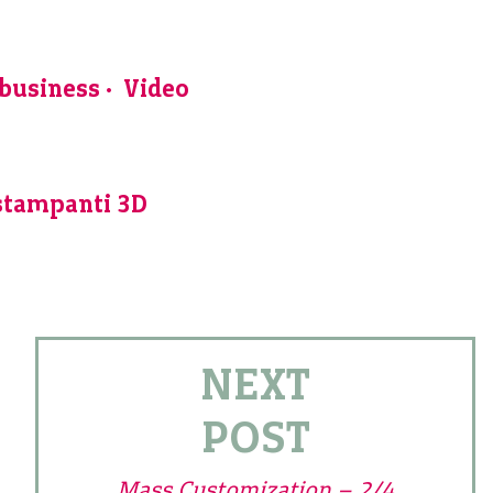
 business
Video
stampanti 3D
NEXT
POST
Mass Customization – 2/4