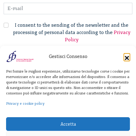
I consent to the sending of the newsletter and the
processing of personal data according to the
Privacy
Policy
Gestisci Consenso
Fondazione
Per fornire le migliori esperienze, utilizziamo tecnologie come i cookie per
Giannino Bassetti ETS
memorizzare e/o accedere alle informazioni del dispositivo. Il consenso a
queste tecnologie ci permetterà di elaborare dati come il comportamento
di navigazione o ID unici su questo sito. Non acconsentire o ritirare il
consenso può influire negativamente su alcune caratteristiche e funzioni.
Via Michele Barozzi 4
20122 Milano - Italia
Privacy e cookie policy
T. +39 02 781933
F. + 39 02 76392030
Accetta
info@fondazionebassetti.org