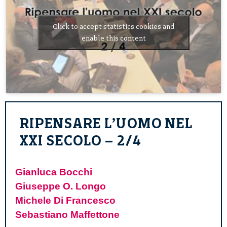
Click to accept statistics cookies and
enable this content
RIPENSARE L’UOMO NEL
XXI SECOLO – 2/4
Gianluca Bocchi
Giuseppe O. Longo
Michele Di Francesco
Sebastiano Maffettone