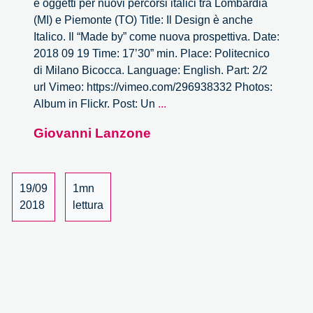
e oggetti per nuovi percorsi italici tra Lombardia
(MI) e Piemonte (TO) Title: Il Design è anche
Italico. Il “Made by” come nuova prospettiva. Date:
2018 09 19 Time: 17’30” min. Place: Politecnico
di Milano Bicocca. Language: English. Part: 2/2
url Vimeo: https://vimeo.com/296938332 Photos:
Il
Album in Flickr. Post: Un
...
Design
Giovanni Lanzone
è
anche
Italico
–
19/09
1mn
2/2
2018
lettura