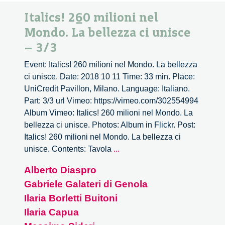
Italics! 260 milioni nel
Mondo. La bellezza ci unisce
– 3/3
Event: Italics! 260 milioni nel Mondo. La bellezza
ci unisce. Date: 2018 10 11 Time: 33 min. Place:
UniCredit Pavillon, Milano. Language: Italiano.
Part: 3/3 url Vimeo: https://vimeo.com/302554994
Album Vimeo: Italics! 260 milioni nel Mondo. La
bellezza ci unisce. Photos: Album in Flickr. Post:
Italics! 260 milioni nel Mondo. La bellezza ci
Italics!
unisce. Contents: Tavola
...
260
Alberto Diaspro
milioni
Gabriele Galateri di Genola
nel
Mondo.
Ilaria Borletti Buitoni
La
Ilaria Capua
bellezza