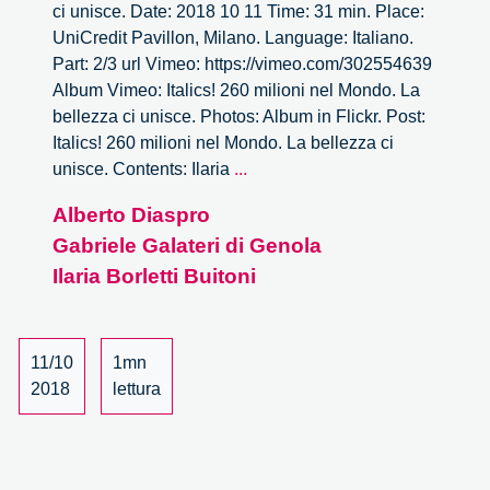
ci unisce. Date: 2018 10 11 Time: 31 min. Place:
UniCredit Pavillon, Milano. Language: Italiano.
Part: 2/3 url Vimeo: https://vimeo.com/302554639
Album Vimeo: Italics! 260 milioni nel Mondo. La
bellezza ci unisce. Photos: Album in Flickr. Post:
Italics! 260 milioni nel Mondo. La bellezza ci
Italics!
unisce. Contents: Ilaria
...
260
Alberto Diaspro
milioni
Gabriele Galateri di Genola
nel
Mondo.
Ilaria Borletti Buitoni
La
bellezza
ci
11/10
1mn
unisce
2018
lettura
–
2/3