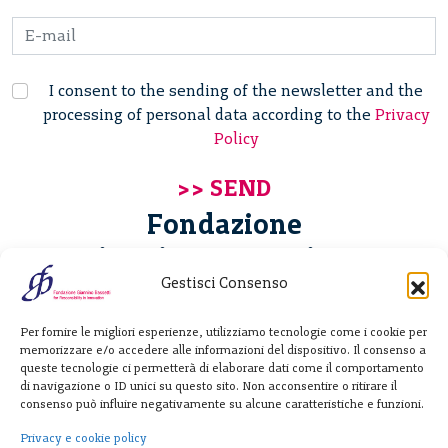
I consent to the sending of the newsletter and the
processing of personal data according to the
Privacy
Policy
Fondazione
Giannino Bassetti ETS
Gestisci Consenso
Via Michele Barozzi 4
Per fornire le migliori esperienze, utilizziamo tecnologie come i cookie per
20122 Milano - Italia
memorizzare e/o accedere alle informazioni del dispositivo. Il consenso a
T. +39 02 781933
queste tecnologie ci permetterà di elaborare dati come il comportamento
di navigazione o ID unici su questo sito. Non acconsentire o ritirare il
F. + 39 02 76392030
consenso può influire negativamente su alcune caratteristiche e funzioni.
info@fondazionebassetti.org
Privacy e cookie policy