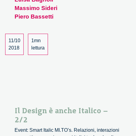
Mondo.
Massimo Sideri
La
Piero Bassetti
bellezza
ci
unisce
11/10
1mn
–
2018
lettura
1/3
Il Design è anche Italico –
2/2
Event: Smart Italic MI.TO’s. Relazioni, interazioni