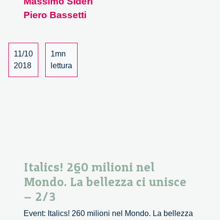
Massimo Sideri
ci
Piero Bassetti
unisce
–
3/3
11/10
1mn
2018
lettura
Italics! 260 milioni nel
Mondo. La bellezza ci unisce
– 2/3
Event: Italics! 260 milioni nel Mondo. La bellezza